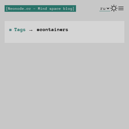
Select Lang
open
Neonode.cc - Mind space blog
Tags
→
#containers