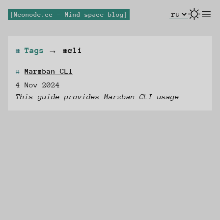
Select Lang
open
Neonode.cc - Mind space blog
Tags
→
#cli
Marzban CLI
4 Nov 2024
This guide provides Marzban CLI usage