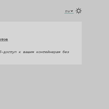
Select Language
ртов
S-доступ к вашим контейнерам без