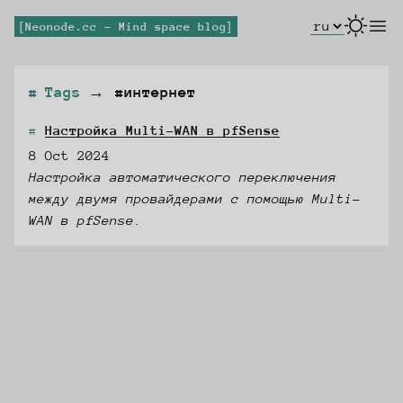
Select Lang
open
Neonode.cc - Mind space blog
Tags
→
#интернет
Настройка Multi-WAN в pfSense
8 Oct 2024
Настройка автоматического переключения
между двумя провайдерами с помощью Multi-
WAN в pfSense.