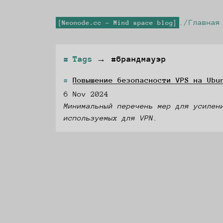
Главная
Neonode.cc - Mind space blog
Tags
→
#брандмауэр
Повышение безопасности VPS на Ubu
6 Nov 2024
Минимальный перечень мер для усилен
используемых для VPN.