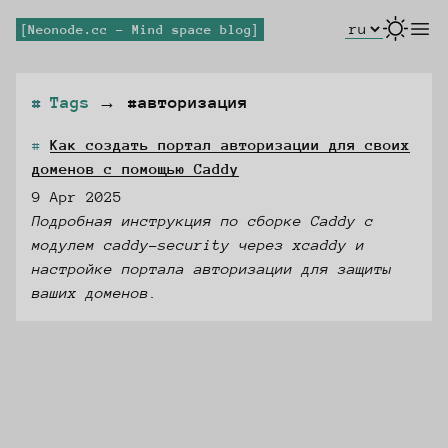
Select Lang
open
Neonode.cc - Mind space blog
Tags
→
#авторизация
Как создать портал авторизации для своих
доменов с помощью Caddy
9 Apr 2025
Подробная инструкция по сборке Caddy с
модулем caddy-security через xcaddy и
настройке портала авторизации для защиты
ваших доменов.