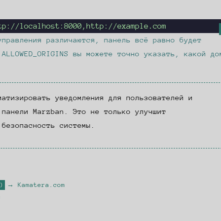
tp://localhost:8000,http://example.com
управления различаются, панель всё равно будет
ю
ALLOWED_ORIGINS
вы можете точно указать, какой до
матизировать уведомления для пользователей и
 панели Marzban. Это не только улучшит
 безопасность системы.
Kamatera.com
)
u