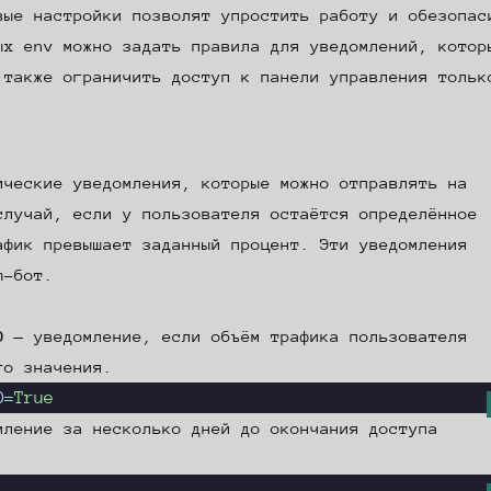
вые настройки позволят упростить работу и обезопас
ных
env
можно задать правила для уведомлений, котор
 также ограничить доступ к панели управления тольк
ические уведомления, которые можно отправлять на
случай, если у пользователя остаётся определённое
афик превышает заданный процент. Эти уведомления
m-бот.
:
D
— уведомление, если объём трафика пользователя
го значения.
D
=
True
ление за несколько дней до окончания доступа
.