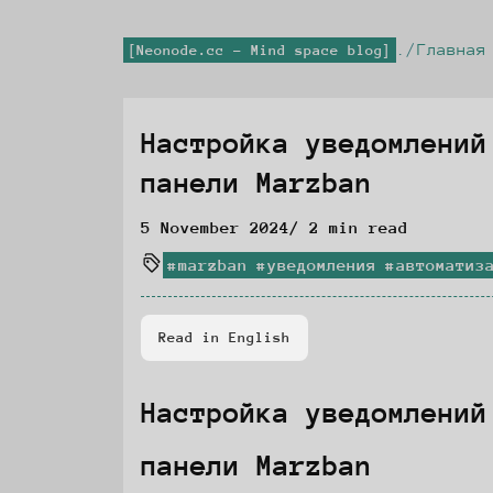
Главная
Neonode.cc - Mind space blog
Настройка уведомлений
Part of series:
MarzbanGuide
панели Marzban
5 November 2024
/ 2 min read
marzban
уведомления
автоматиз
Read in English
Настройка уведомлений
панели Marzban