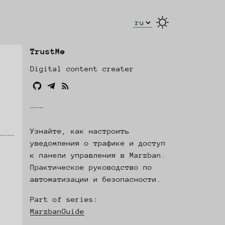
Select Language
TrustMe
Digital content creater
Github
Telegram
rss
---
Узнайте, как настроить
уведомления о трафике и доступ
к панели управления в Marzban.
Практическое руководство по
автоматизации и безопасности.
Part of series:
MarzbanGuide