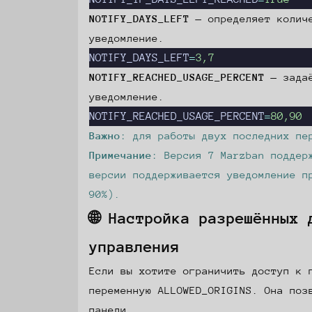
NOTIFY_DAYS_LEFT
— определяет количе
уведомление.
NOTIFY_DAYS_LEFT
=
3,7
NOTIFY_REACHED_USAGE_PERCENT
— задаё
уведомление.
NOTIFY_REACHED_USAGE_PERCENT
=
80,90
Важно
: для работы двух последних пе
Примечание
: Версия 7 Marzban поддер
версии поддерживается уведомление п
90%).
🌐 Настройка разрешённых 
управления
Если вы хотите ограничить доступ к 
переменную
ALLOWED_ORIGINS
. Она поз
панели.