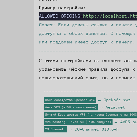
Пример настройки:
ALLOWED_ORIGINS
=
http://localhost,ht
Совет
: Если домены ссылки и панели 
доступна с обоих доменов. С помощь
или поддомен имеет доступ к панели.
С этими настройками вы сможете авто
установить чёткие правила доступа к
пользовательский опыт, но и повысит
OpeNode.xyz
Наше сообщество Openode.XYZ
Aeza.net
Aeza VPS (+15% к пополнению)
Лучший Евро-хостер VPS (+1 месяц бесплатно на 100$
4VPS.s
VPS hosting - 4vps.su (-10% скидка!)
TG-Channel
GIG.ovh
TG Channel