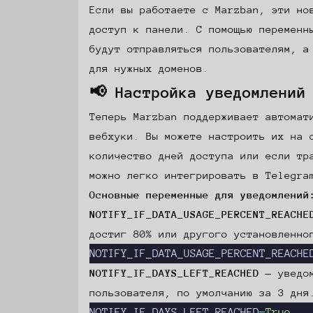
Если вы работаете с Marzban, эти но
доступ к панели. С помощью перемен
будут отправляться пользователям, а
для нужных доменов.
📢 Настройка уведомлений
Теперь Marzban поддерживает автомат
вебхуки. Вы можете настроить их на 
количество дней доступа или если тр
можно легко интегрировать в Telegra
Основные переменные для уведомлений
NOTIFY_IF_DATA_USAGE_PERCENT_REACHE
достиг 80% или другого установленно
NOTIFY_IF_DATA_USAGE_PERCENT_REACHE
NOTIFY_IF_DAYS_LEFT_REACHED
— уведом
пользователя, по умолчанию за 3 дня
NOTIFY_IF_DAYS_LEFT_REACHED
=
True