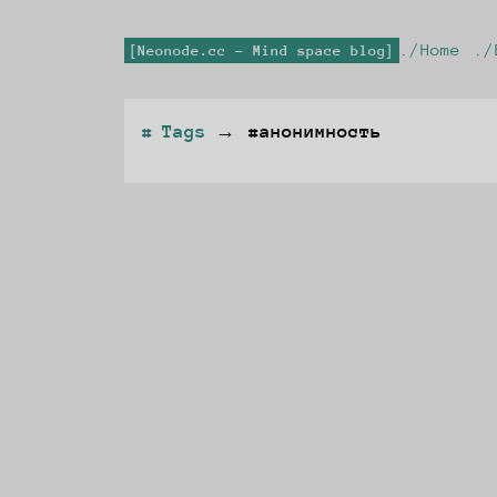
Home
Neonode.cc - Mind space blog
Tags
→
#анонимность